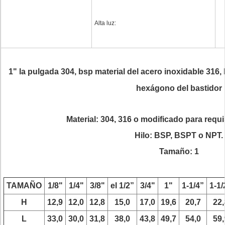
Alta luz:
1" la pulgada 304, bsp material del acero inoxidable 316, 
hexágono del bastidor
Material: 304, 316 o modificado para requi
Hilo: BSP, BSPT o NPT.
Tamaño: 1
TAMAÑO
1/8"
1/4"
3/8"
el 1/2”
3/4"
1"
1-1/4”
1-1/
H
12,9
12,0
12,8
15,0
17,0
19,6
20,7
22,
L
33,0
30,0
31,8
38,0
43,8
49,7
54,0
59,